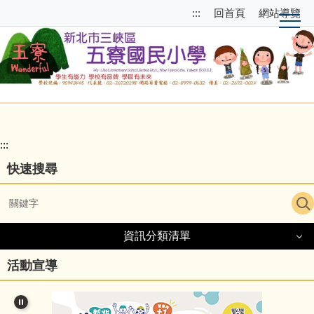
跳
跳
:::
回首頁
網站導覽
到
至
主
上
要
方
內
選
容
單
區
區
塊
校
園
:::
主
快速搜尋
選
單
導
資訊分類清單
覽
資訊分類清單
活動宣導
細說五寮