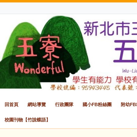
跳
到
主
要
內
容
區
回首頁
網站導覽
行政團隊
國小FB粉絲團
附幼F
校園刊物【竹說蝶語】