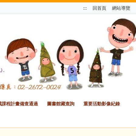
跳
:::
回首頁
網站導覽
至
上
方
選
單
區
塊
2領域課程計畫備查通過
圖書館藏查詢
重要活動影像紀錄