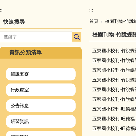
校
園
:::
:::
主
首頁
校園刊物-竹說
快速搜尋
選
單
校園刊物-竹說蝶
導
覽
五寮國小校刊-竹說蝶語
資訊分類清單
五寮國小校刊-竹說蝶語
五寮國小校刊-竹說蝶語
細說五寮
五寮國小校刊-竹說蝶語
五寮國小校刊-竹說蝶語
行政處室
五寮國小校刊-竹說蝶語
公告訊息
五寮國小校刊-旺德福
五寮國小校刊-旺德福
研習資訊
五寮國小校刊-旺德福