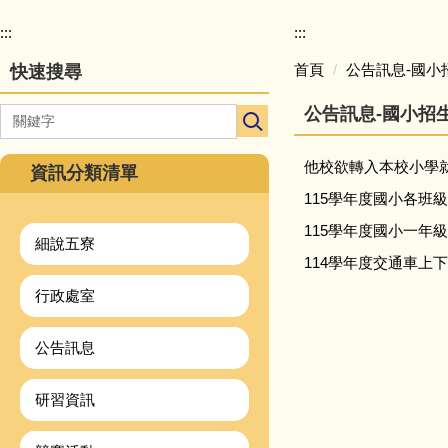
校
園
:::
:::
主
首頁
公告訊息-國小
快速搜尋
選
單
公告訊息-國小招
導
覽
他校欲轉入本校小學
資訊分類清單
115學年度國小各班
115學年度國小一年
細說五寮
114學年度交通車上
行政處室
公告訊息
研習資訊