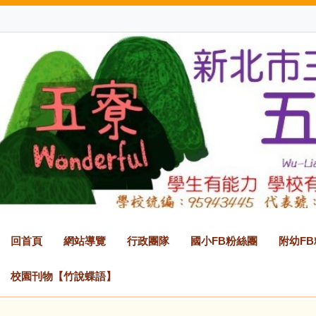
跳
到
主
要
內
容
區
回首頁
網站導覽
行政團隊
國小FB粉絲團
附幼F
校園刊物【竹說蝶語】