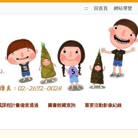
跳
:::
回首頁
網站導覽
至
上
方
選
單
區
塊
2領域課程計畫備查通過
圖書館藏查詢
重要活動影像紀錄