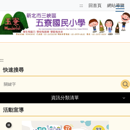
跳
跳
:::
回首頁
網站導覽
到
至
主
上
要
方
內
選
容
單
區
區
塊
校
園
:::
主
快速搜尋
選
單
導
資訊分類清單
覽
資訊分類清單
活動宣導
細說五寮