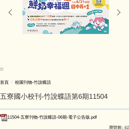
行政處室
公告訊息
研習資訊
競賽活動
:::
五寮榮譽
首頁
校園刊物-竹說蝶語
學生學習
五寮國小校刊-竹說蝶語第6期11504
學生活動
11504-五寮刊物-竹說蝶語-06期-電子公告版.pdf
獎助學金
瀏覽數:
61