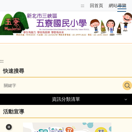
跳
跳
:::
回首頁
網站導覽
到
至
主
上
要
方
內
選
容
單
區
區
塊
校
園
:::
主
快速搜尋
選
單
導
資訊分類清單
覽
資訊分類清單
活動宣導
細說五寮