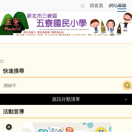
跳
跳
:::
回首頁
網站導覽
到
至
主
上
要
方
內
選
容
單
區
區
塊
校
園
:::
主
快速搜尋
選
單
導
資訊分類清單
覽
資訊分類清單
活動宣導
細說五寮