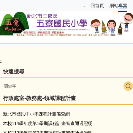
跳
跳
:::
回首頁
網站導覽
到
至
主
上
要
方
內
選
容
單
區
區
塊
校
園
:::
主
快速搜尋
選
單
導
行政處室-教務處-領域課程計畫
覽
新北市國民中小學課程計畫備查網
本校114學年度第1學期課程計畫審查通過證明
本校113學年度第2學期課程計畫審查通過證明