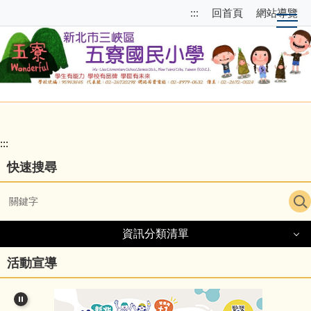
跳
跳
:::
回首頁
網站導覽
到
至
主
上
要
方
內
選
容
單
區
區
塊
校
園
:::
主
快速搜尋
選
單
導
資訊分類清單
覽
資訊分類清單
活動宣導
細說五寮