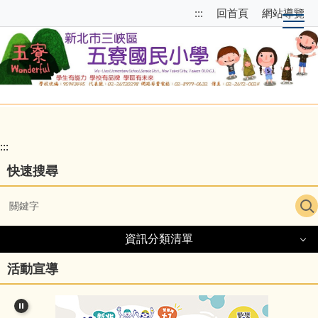
跳
跳
:::
回首頁
網站導覽
到
至
主
上
要
方
內
選
容
單
區
區
塊
校
園
:::
主
快速搜尋
選
單
導
資訊分類清單
覽
資訊分類清單
活動宣導
細說五寮