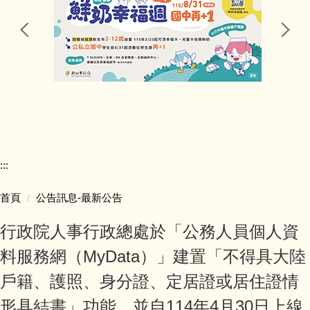
行政處室
公告訊息
研習資訊
競賽活動
:::
五寮榮譽
首頁
公告訊息-最新公告
學生學習
行政院人事行政總處於「公務人員個人資
學生活動
料服務網（MyData）」建置「不得具大陸
戶籍、護照、身分證、定居證或居住證情
獎助學金
形具結書」功能，並自114年4月30日上線