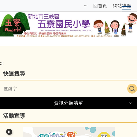
跳
跳
:::
回首頁
網站導覽
到
至
主
上
要
方
內
選
容
單
區
區
塊
校
園
:::
主
快速搜尋
選
單
導
資訊分類清單
覽
資訊分類清單
活動宣導
細說五寮