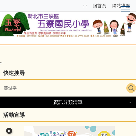
跳
跳
:::
回首頁
網站導覽
到
至
主
上
要
方
內
選
容
單
區
區
塊
校
園
:::
主
快速搜尋
選
單
導
資訊分類清單
覽
資訊分類清單
活動宣導
細說五寮