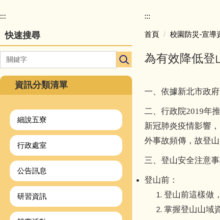
校
園
:::
:::
主
首頁
校園防災-宣導
快速搜尋
選
單
為有效降低登
導
覽
資訊分類清單
一、依據新北市政府
二、行政院2019
細說五寮
新冠肺炎疫情影響，
外事故頻傳，故登山
行政處室
三、登山安全注意事
公告訊息
登山前：
登山前這樣做
研習資訊
掌握登山山域