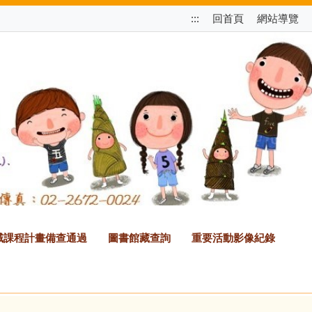
跳
:::
回首頁
網站導覽
至
上
方
選
單
區
塊
2領域課程計畫備查通過
圖書館藏查詢
重要活動影像紀錄