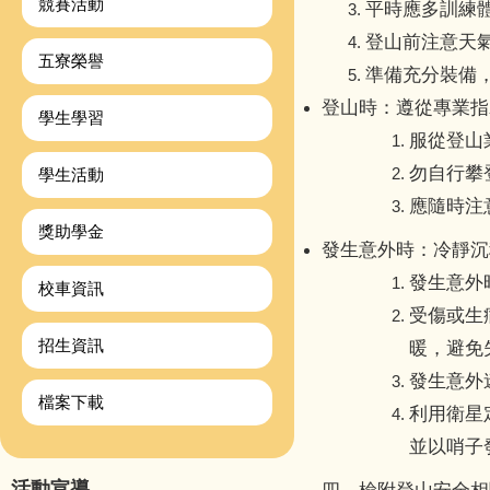
競賽活動
平時應多訓練
登山前注意天
五寮榮譽
準備充分裝備，
登山時：遵從專業指
學生學習
服從登山
勿自行攀
學生活動
應隨時注
獎助學金
發生意外時：冷靜沉
發生意外
校車資訊
受傷或生
招生資訊
暖，避免
發生意外
檔案下載
利用衛星
並以哨子
活動宣導