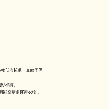
。
往較低海拔處，並給予保
明顯標誌。
於明顯空曠處揮舞衣物，