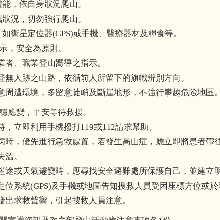
體能，依自身狀況爬山。
氣狀況，切勿強行爬山。
如衛星定位器(GPS)或手機、醫療器材及糧食等。
示，安全為原則。
業者、職業登山嚮導之指示。
登無人跡之山路，依循前人所留下的旗幟辨別方向。
意周遭環境，多留意陡峭及斷崖地形，不強行攀越危險地區
穩應變，平安等待救援。
時，立即利用手機撥打119或112請求幫助。
病時，優先進行急救處置，若發生高山症，應立即將患者帶
失溫。
迷途或天氣遽變時，應尋找安全避難處所保護自己，並建立
定位系統(GPS)及手機或地圖告知搜救人員受困座標方位或
發出求救聲響，引起搜救人員注意。