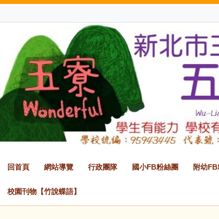
跳
到
主
要
內
容
區
回首頁
網站導覽
行政團隊
國小FB粉絲團
附幼F
校園刊物【竹說蝶語】