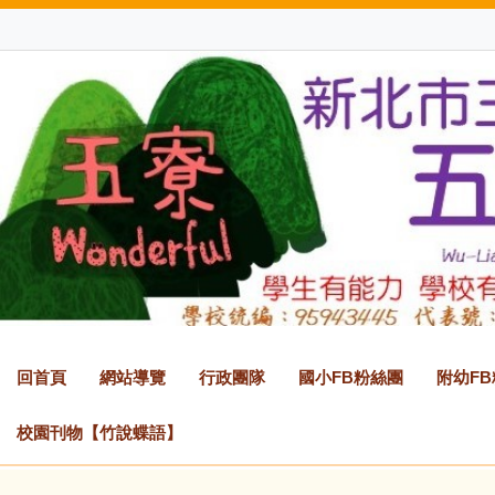
跳
到
主
要
內
容
區
回首頁
網站導覽
行政團隊
國小FB粉絲團
附幼F
校園刊物【竹說蝶語】