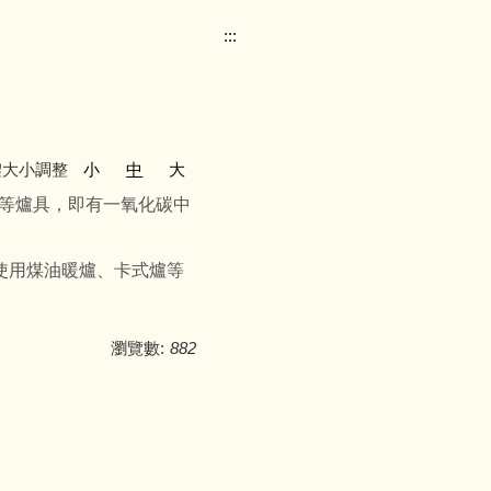
:::
體大小調整
小
中
大
等爐具，即有一氧化碳中
使用煤油暖爐、卡式爐等
瀏覽數:
882