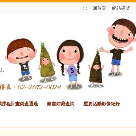
跳
:::
回首頁
網站導覽
至
上
方
選
單
區
塊
2領域課程計畫備查通過
圖書館藏查詢
重要活動影像紀錄