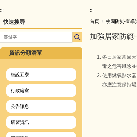
校
園
:::
:::
主
首頁
校園防災-宣導
快速搜尋
選
單
加強居家防範
導
覽
資訊分類清單
冬日居家常因天
毒之危害風險並
細說五寮
使用燃氣熱水器
亦應注意保持場
行政處室
公告訊息
研習資訊