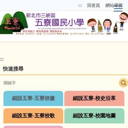
跳
跳
:::
回首頁
網站導覽
到
至
主
上
要
方
內
選
容
單
區
區
塊
校
園
:::
主
快速搜尋
選
單
導
覽
細說五寮-五寮校徽
細說五寮-校史沿革
細說五寮-五寮校歌
細說五寮-校園地圖