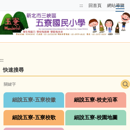
跳
跳
:::
回首頁
網站導覽
到
至
主
上
要
方
內
選
容
單
區
區
塊
校
園
:::
主
快速搜尋
選
單
導
覽
細說五寮-五寮校徽
細說五寮-校史沿革
細說五寮-五寮校歌
細說五寮-校園地圖