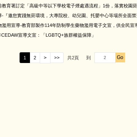
前教育署訂定「高級中等以下學校電子煙處遇流程」1份，落實校園
導-『邀您實踐無菸環境，大專院校、幼兒園、托嬰中心等場所全面禁
濫用宣導-教育部製作114年防制學生藥物濫用電子文宣，供全民宣
年CEDAW宣導文宣：「LGBTQ+族群權益保障」
Go
1
2
>
>>
共
2
頁
到