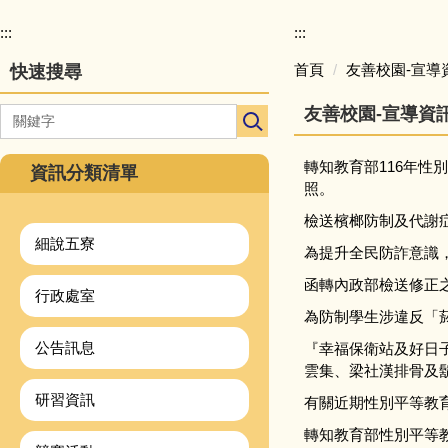
校
園
:::
:::
主
首頁
友善校園-宣導
快速搜尋
選
單
友善校園-宣導資
導
覽
轉知教育部116年
資訊分類清單
照。
檢送檳榔防制及代謝
細說五寮
為提升全民防詐意識，
函轉內政部檢送修正之
行政處室
為防制學生涉違反「
公告訊息
『幸福保衛站及好日子
雲集、梁社漢排骨及
研習資訊
有關近期性別平等教
轉知教育部性別平等