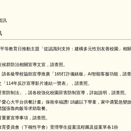
資訊
訊
性別平等教育日推動主題「從認識到支持：建構多元性別友善校園」相
症候群防治相關宣導文宣，請查照。
請各級學校協助宣導推廣「165打詐儀錶板」AI智能客服功能，請
「114年反詐宣導影片連結一覽表」，請查照。
菸害防制法」，請各校強化校園菸害防制宣導，詳如說明，請查照。
愛心大平台供餐計畫』保衛幸福讚! 18歲以下學童，家中遇緊急變
鬍鬚張魯肉飯等求助取餐。
育重要宣導事項，請查照。
教育委員會（下稱性平會）受理學生提案流程圖及提案單各1份