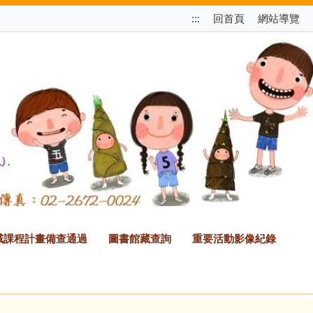
跳
:::
回首頁
網站導覽
至
上
方
選
單
區
塊
2領域課程計畫備查通過
圖書館藏查詢
重要活動影像紀錄