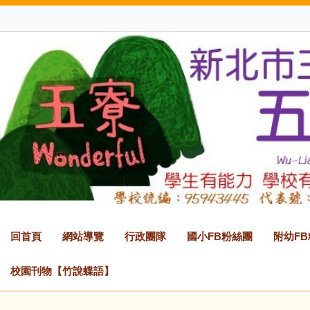
跳
到
主
要
內
容
區
回首頁
網站導覽
行政團隊
國小FB粉絲團
附幼F
校園刊物【竹說蝶語】